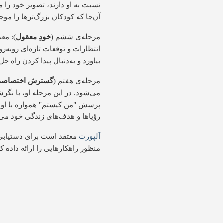
نسبت به او دارند، تصویر خود را 
آن‌جا که کودکان بزرگ‌ترها را موجو
مرحله‌ی ششم (
خودِ معقول
): معم
انتظارات و توقعات تازه‌ای روبه‌ر
بیاورد و به‌دنبال پیدا کردن راه حل
مرحله‌ی هفتم (
گسترش اختصاص
می‌شود. در این مرحله او، با نگر
پرسش "من کیستم" همواره با اوست.
رؤیاها و هدف‌های زندگی خود می‌
آلپورت
معتقد است برای دستیابی 
منظور راهکارهایی را ارائه داده 