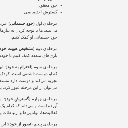
خودِ معقول
گسترشِ اختصاصی
مرحله‌ی اول (
خودِ جسمانی
): مرب
می‌بیند. ما با توجه کردن به نیاز
خودِ جسمانی او کمک کنیم.
مرحله‌ی دوم (
تشخیص هویت خود
بازی‌های متعدد کمک کنیم تا خودش
مرحله‌ی سوم (
احترام به خود
که او دوست‌داشتنی است. کودک در 
تجربه می‌کند و دوست دارد مستق
می‌توان از این مرحله عبور کرد.
مرحله‌ی چهارم (
گسترشِ خود
): ا
آورده است و می‌داند که کدام یک ا
فعالیت‌ها، توانایی‌ها و ارتباطات پی
مرحله‌ی پنجم (
تصور از خود
): این