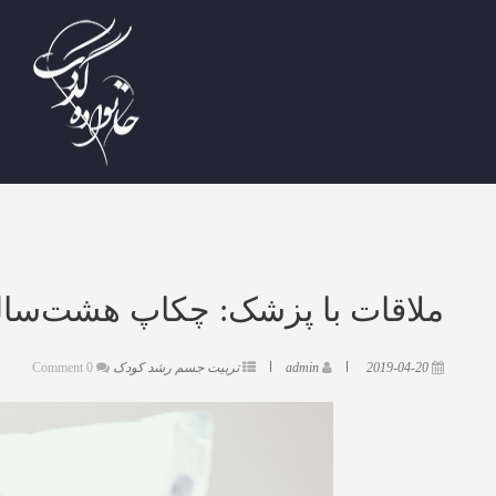
ملاقات با پزشک: چکاپ هشت‌سا
2019-04-20
admin
تربیت جسم
رشد کودک
0 Comment