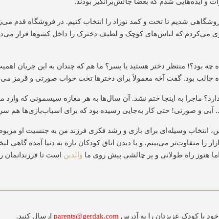
ت و ایده‌هایی شدم که بعضاً چالش‌برانگیز بودند
.
فروشگاهی شدیم تا تخت و کمد
نوزاد
را انتخاب کنیم. در فروشگاه قدم می‌ز
ی می‌کردم که لباس‌های کوچک و لطیف دخترک را داخل کشوها قرار می‌ده
چه بود؟! منتظر دختر هستید یا پسر؟ ما هم که چندان به این جریان اهمیت
جالب بود. گفت آخه معمولاً برای دخترها تخت خواب
صورتی
و قرمز می‌ب
د؟ ماجرا به اینجا ختم نشد. آن سال‌ها به هر مغازه سیسمونی که وارد 
آبی و صورتی! حتی کار به‌جایی رسیده بود که برای اسباب‌بازی‌ها هم سرا
باس، انتخاب وسیله‌ای برای بازی و رشد فکری فرزند من به جنسیت او مربو
را متفاوت‌تر می‌بینم. و با دیدن اتاق کودکان تازه به دنیا آمده گاهی لبخند
ما هنوز راه طولانی و پر چالشی پیش روی ما
والدین
است تا فرزندانمان ر
خود با کودک عزیزتان را به آدرس
parents@gerdak.com
ارسال کنید.