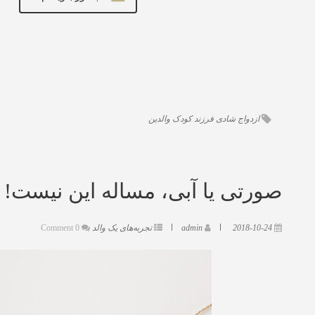
ازدواج
شادی
فرزند
کودک
والدین
صورتی یا آبی، مساله این نیست!
2018-10-24
admin
تجربه‌های یک والد
0 Comment