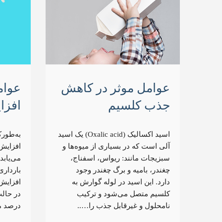
عوامل موثر در کاهش
عوام
جذب کلسیم
افزا
اسید اکسالیک (Oxalic acid) یک اسید
به‌طور‌
آلی است که در بسیاری از میوه‌ها و
افزایش 
سبزیجات مانند: ریواس، اسفناج،
می‌یابد
چغندر، بامیه و برگ چغندر وجود
دارد. این اسید در لوله گوارش به
افزایش 
کلسیم متصل می‌شود و ترکیب
نامحلول و غیرقابل جذب را…..
درصد م